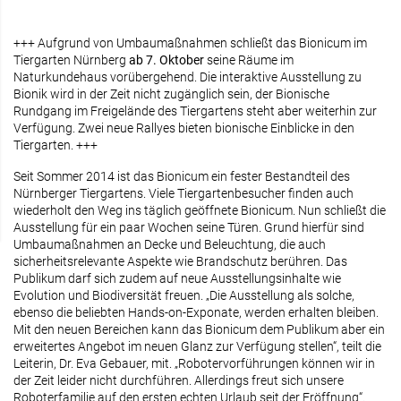
+++ Aufgrund von Umbaumaßnahmen schließt das Bionicum im
Tiergarten Nürnberg
ab 7. Oktober
seine Räume im
Naturkundehaus vorübergehend. Die interaktive Ausstellung zu
Bionik wird in der Zeit nicht zugänglich sein, der Bionische
Rundgang im Freigelände des Tiergartens steht aber weiterhin zur
Verfügung. Zwei neue Rallyes bieten bionische Einblicke in den
Tiergarten. +++
Seit Sommer 2014 ist das Bionicum ein fester Bestandteil des
Nürnberger Tiergartens. Viele Tiergartenbesucher finden auch
wiederholt den Weg ins täglich geöffnete Bionicum. Nun schließt die
Ausstellung für ein paar Wochen seine Türen. Grund hierfür sind
Umbaumaßnahmen an Decke und Beleuchtung, die auch
sicherheitsrelevante Aspekte wie Brandschutz berühren. Das
Publikum darf sich zudem auf neue Ausstellungsinhalte wie
Evolution und Biodiversität freuen. „Die Ausstellung als solche,
ebenso die beliebten Hands-on-Exponate, werden erhalten bleiben.
Mit den neuen Bereichen kann das Bionicum dem Publikum aber ein
erweitertes Angebot im neuen Glanz zur Verfügung stellen“, teilt die
Leiterin, Dr. Eva Gebauer, mit. „Robotervorführungen können wir in
der Zeit leider nicht durchführen. Allerdings freut sich unsere
Roboterfamilie auf den ersten echten Urlaub seit der Eröffnung“.