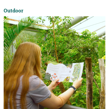
Outdoor
Außenbereich – Outdoor
Der Tiergarten Nürnberg ist der Außenbereich des Bionicums. Für
den Bionischen Rundgang sind Forschungsbögen verfügbar.
Forschungsbögen für den Außenbereich