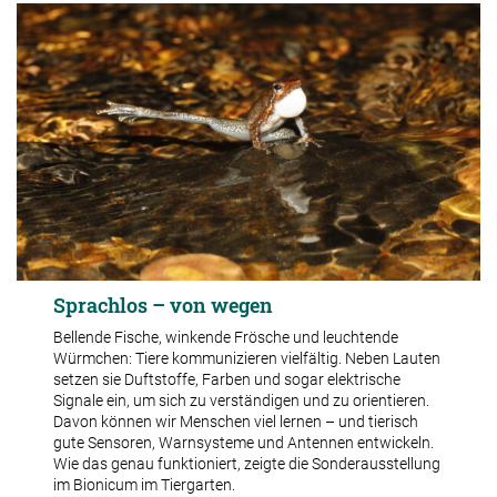
Sprachlos – von wegen
Bellende Fische, winkende Frösche und leuchtende
Würmchen: Tiere kommunizieren vielfältig. Neben Lauten
setzen sie Duftstoffe, Farben und sogar elektrische
Signale ein, um sich zu verständigen und zu orientieren.
Davon können wir Menschen viel lernen – und tierisch
gute Sensoren, Warnsysteme und Antennen entwickeln.
Wie das genau funktioniert, zeigte die Sonderausstellung
im Bionicum im Tiergarten.